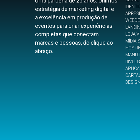
Uma parceria de 26 anos. Unimos
IDENTI
estratégia de marketing digital e
APRES
a excelência em produção de
WEBDE
eventos para criar experiências
LANDI
completas que conectam
LOJA V
MÍDIA 
marcas e pessoas, do clique ao
HOSTI
abraço.
MANUT
DIVUL
APLICA
CARTÃO
DESIG