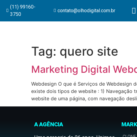
(11) 99160-
contato@olhodigital.com.br
3750
Tag:
quero site
Marketing Digital Web
Webdesign O que é Serviços de Webdesign des
existe dois tipos de website : 1) Navegação 
website de uma página, com navegação desli
A AGÊNCIA
MARK
CLONE