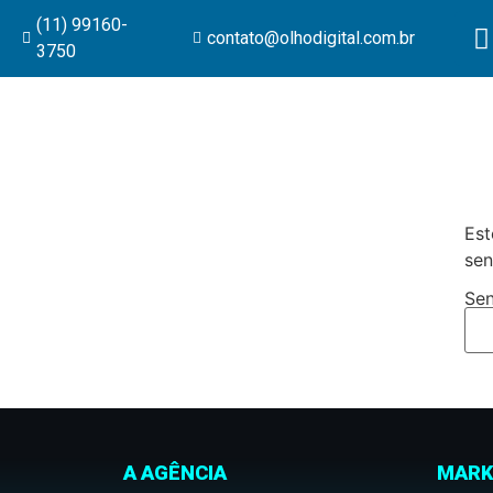
(11) 99160-
contato@olhodigital.com.br
3750
Est
sen
Sen
A AGÊNCIA
MARK