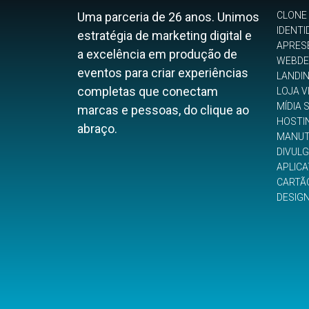
Uma parceria de 26 anos. Unimos
CLONE
IDENTI
estratégia de marketing digital e
APRES
a excelência em produção de
WEBDE
eventos para criar experiências
LANDI
completas que conectam
LOJA V
MÍDIA 
marcas e pessoas, do clique ao
HOSTI
abraço.
MANUT
DIVUL
APLICA
CARTÃO
DESIG