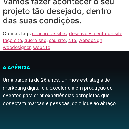
Vamos fazer acontecer o seu
projeto tão desejado, dentro
das suas condições.
Com as tags
criação de sites
,
desenvolvimento de site
,
faço site
,
quero site
,
seu site
,
site
,
webdesign
,
webdesigner
,
website
A AGÊNCIA
Uma parceria de 26 anos. Unimos estratégia de
marketing digital e a excelência em produção de
eventos para criar experiências completas que
conectam marcas e pessoas, do clique ao abraço.