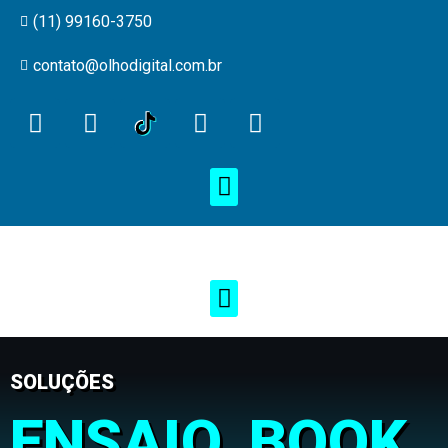
(11) 99160-3750
contato@olhodigital.com.br
SOLUÇÕES
ENSAIO, BOOK