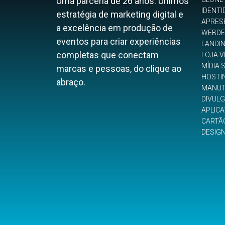
Uma parceria de 26 anos. Unimos
IDENTI
estratégia de marketing digital e
APRES
a excelência em produção de
WEBDE
eventos para criar experiências
LANDI
completas que conectam
LOJA V
MÍDIA 
marcas e pessoas, do clique ao
HOSTI
abraço.
MANUT
DIVUL
APLICA
CARTÃO
DESIG