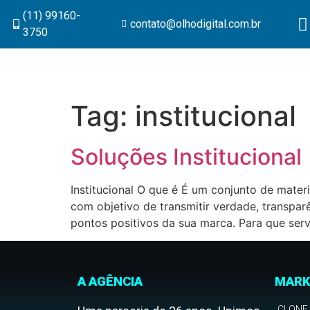
(11) 99160-
contato@olhodigital.com.br
3750
Tag:
institucional
Soluções Institucional
Institucional O que é É um conjunto de mate
com objetivo de transmitir verdade, transpa
pontos positivos da sua marca. Para que serv
A AGÊNCIA
MARK
CLONE