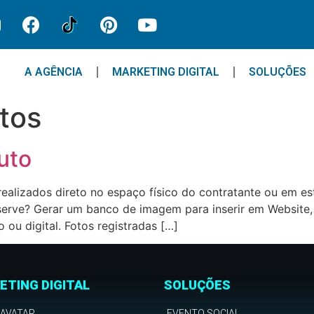
A AGÊNCIA
MARKETING DIGITAL
SOLUÇÕES
otos
uto
ealizados direto no espaço físico do contratante ou em es
erve? Gerar um banco de imagem para inserir em Website, L
 ou digital. Fotos registradas […]
ETING DIGITAL
SOLUÇÕES
 AVATAR
EVENTO SOCIAL