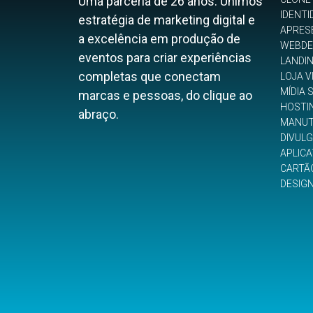
Uma parceria de 26 anos. Unimos
IDENTI
estratégia de marketing digital e
APRES
a excelência em produção de
WEBDE
eventos para criar experiências
LANDI
completas que conectam
LOJA V
MÍDIA 
marcas e pessoas, do clique ao
HOSTI
abraço.
MANUT
DIVUL
APLICA
CARTÃO
DESIG