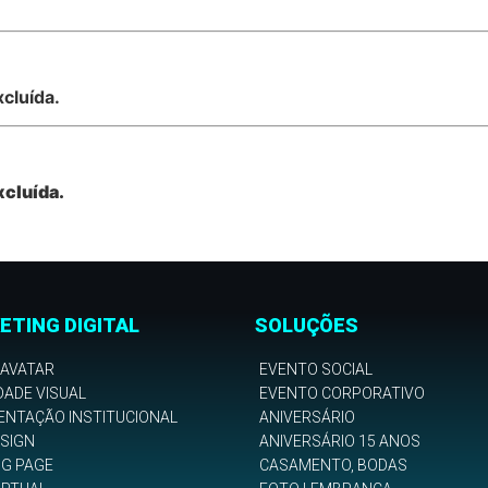
xcluída.
xcluída.
ETING DIGITAL
SOLUÇÕES
 AVATAR
EVENTO SOCIAL
DADE VISUAL
EVENTO CORPORATIVO
ENTAÇÃO INSTITUCIONAL
ANIVERSÁRIO
SIGN
ANIVERSÁRIO 15 ANOS
NG PAGE
CASAMENTO, BODAS