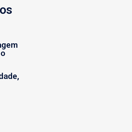
nos
agem
do
dade,