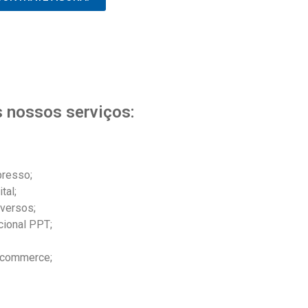
 nossos serviços:
presso;
tal;
iversos;
cional PPT;
E-commerce;