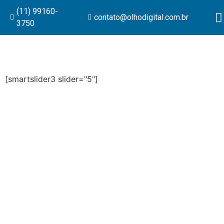
(11) 99160-
contato@olhodigital.com.br
3750
[smartslider3 slider="5"]