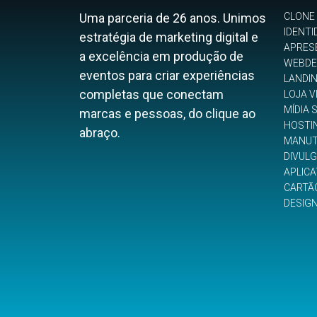
Uma parceria de 26 anos. Unimos
CLONE
IDENTI
estratégia de marketing digital e
APRES
a excelência em produção de
WEBDE
eventos para criar experiências
LANDI
completas que conectam
LOJA V
MÍDIA 
marcas e pessoas, do clique ao
HOSTI
abraço.
MANUT
DIVUL
APLICA
CARTÃO
DESIG