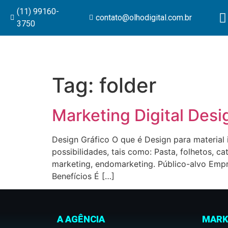
(11) 99160-
contato@olhodigital.com.br
3750
Tag:
folder
Marketing Digital Desi
Design Gráfico O que é Design para material 
possibilidades, tais como: Pasta, folhetos, ca
marketing, endomarketing. Público-alvo Empree
Benefícios É […]
A AGÊNCIA
MARK