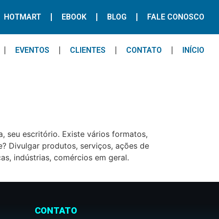
HOTMART
EBOOK
BLOG
FALE CONOSCO
EVENTOS
CLIENTES
CONTATO
INÍCIO
 seu escritório. Existe vários formatos,
ve? Divulgar produtos, serviços, ações de
as, indústrias, comércios em geral.
CONTATO