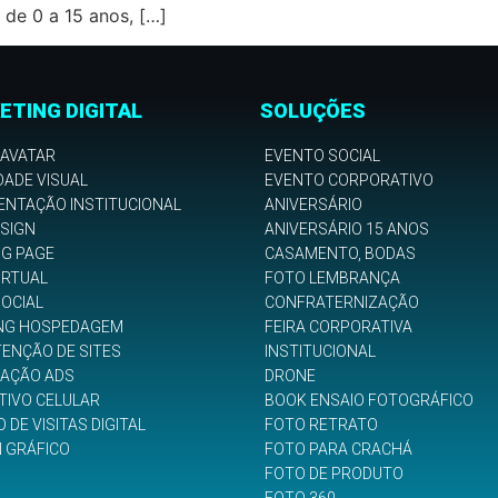
 de 0 a 15 anos, […]
ETING DIGITAL
SOLUÇÕES
 AVATAR
EVENTO SOCIAL
DADE VISUAL
EVENTO CORPORATIVO
ENTAÇÃO INSTITUCIONAL
ANIVERSÁRIO
SIGN
ANIVERSÁRIO 15 ANOS
NG PAGE
CASAMENTO, BODAS
IRTUAL
FOTO LEMBRANÇA
SOCIAL
CONFRATERNIZAÇÃO
NG HOSPEDAGEM
FEIRA CORPORATIVA
ENÇÃO DE SITES
INSTITUCIONAL
GAÇÃO ADS
DRONE
TIVO CELULAR
BOOK ENSAIO FOTOGRÁFICO
 DE VISITAS DIGITAL
FOTO RETRATO
N GRÁFICO
FOTO PARA CRACHÁ
FOTO DE PRODUTO
FOTO 360