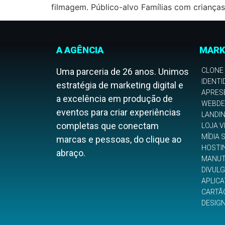
filmagem. Público-alvo Famílias com crianças
A AGÊNCIA
MARK
Uma parceria de 26 anos. Unimos
CLONE
IDENTI
estratégia de marketing digital e
APRES
a excelência em produção de
WEBDE
eventos para criar experiências
LANDI
completas que conectam
LOJA V
MÍDIA 
marcas e pessoas, do clique ao
HOSTI
abraço.
MANUT
DIVUL
APLICA
CARTÃO
DESIG