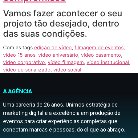
Vamos fazer acontecer o seu
projeto tão desejado, dentro
das suas condições.
Com as tags
edição de vídeo
,
filmagem de eventos
,
vídeo 15 anos
,
vídeo aniversário
,
vídeo casamento
,
vídeo corporativo
,
vídeo filmagem
,
vídeo institucional
,
vídeo personalizado
,
vídeo social
A AGÊNCIA
Uma parceria de 26 anos. Unimos estratégia de
marketing digital e a excelência em produção de
eventos para criar experiências completas que
conectam marcas e pessoas, do clique ao abraço.