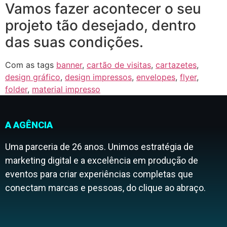
Vamos fazer acontecer o seu
projeto tão desejado, dentro
das suas condições.
Com as tags
banner
,
cartão de visitas
,
cartazetes
,
design gráfico
,
design impressos
,
envelopes
,
flyer
,
folder
,
material impresso
A AGÊNCIA
Uma parceria de 26 anos. Unimos estratégia de
marketing digital e a excelência em produção de
eventos para criar experiências completas que
conectam marcas e pessoas, do clique ao abraço.